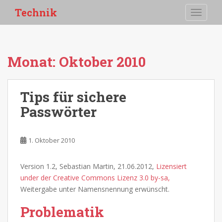
S
Technik
TOGGLE
k
i
p
t
Monat:
Oktober 2010
o
m
a
Tips für sichere
i
Passwörter
n
c
o
1. Oktober 2010
n
t
e
Version 1.2, Sebastian Martin, 21.06.2012,
Lizensiert
n
under der Creative Commons Lizenz 3.0 by-sa,
t
Weitergabe unter Namensnennung erwünscht.
Problematik